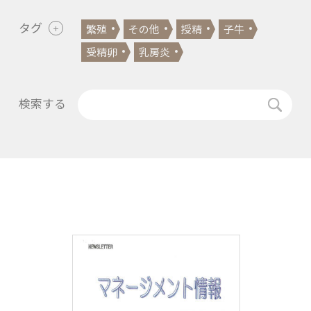
タグ
繁殖
その他
授精
子牛
受精卵
乳房炎