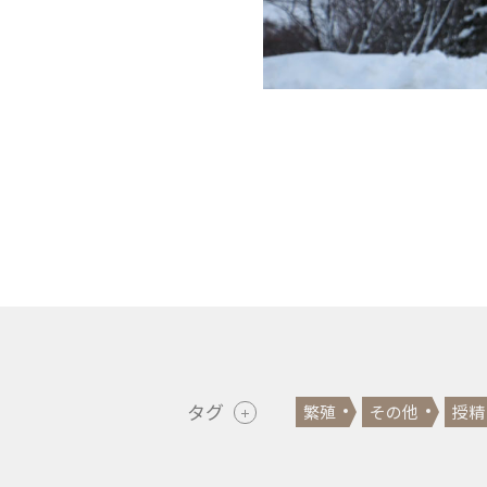
タグ
繁殖
その他
授精