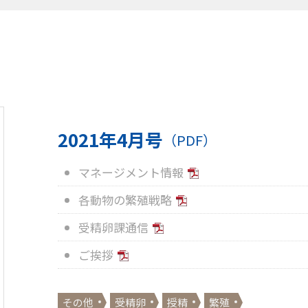
2021年4月号
（PDF）
マネージメント情報
各動物の繁殖戦略
受精卵課通信
ご挨拶
その他
受精卵
授精
繁殖