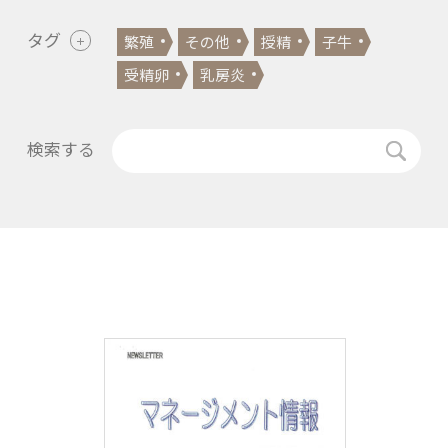
タグ
繁殖
その他
授精
子牛
受精卵
乳房炎