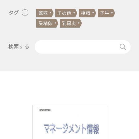
タグ
繁殖
その他
授精
子牛
受精卵
乳房炎