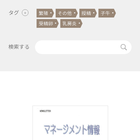
タグ
繁殖
その他
授精
子牛
受精卵
乳房炎