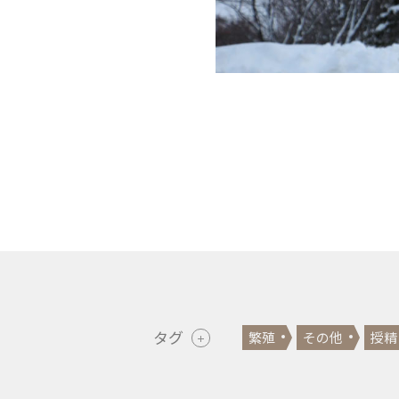
タグ
繁殖
その他
授精