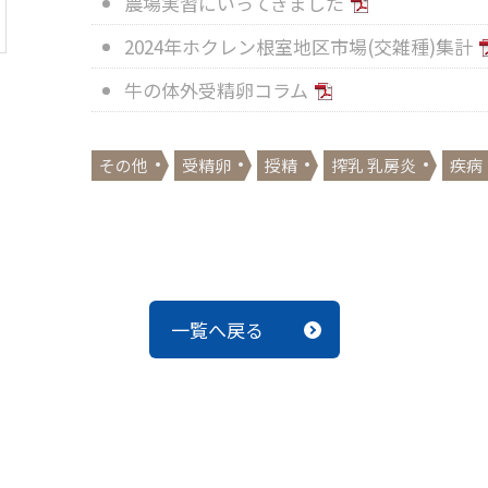
農場実習にいってきました
2024年ホクレン根室地区市場(交雑種)集計
牛の体外受精卵コラム
その他
受精卵
授精
搾乳 乳房炎
疾病
一覧へ戻る