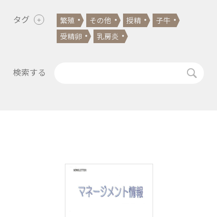
タグ
繁殖
その他
授精
子牛
受精卵
乳房炎