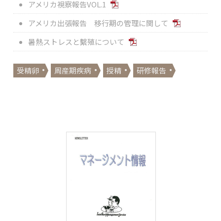
アメリカ視察報告VOL.1
アメリカ出張報告 移行期の管理に関して
暑熱ストレスと繫殖について
受精卵
周産期疾病
授精
研修報告