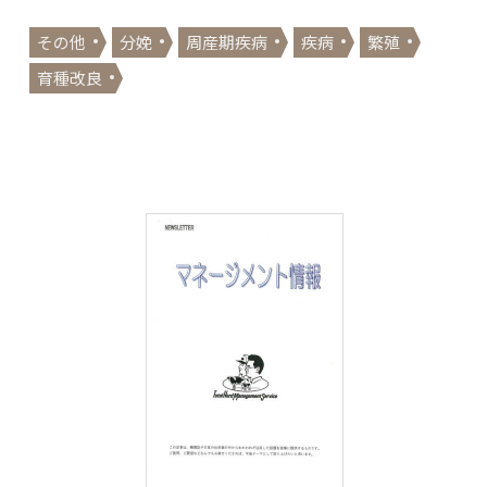
その他
分娩
周産期疾病
疾病
繁殖
育種改良