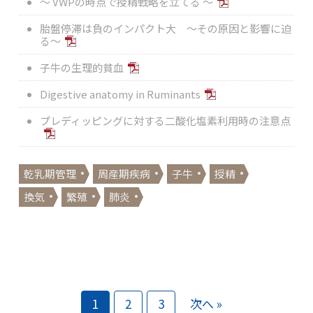
～ VWPの時点で授精戦略を立てる ～
胎盤停滞は負のインパクト大 ～その原因と影響に迫
る～
子牛の生理的貧血
Digestive anatomy in Ruminants
プレディッピングに対する二酸化塩素利用時の注意点
乾乳期管理
周産期疾病
子牛
授精
換気
繁殖
肺炎
1
2
3
次へ »