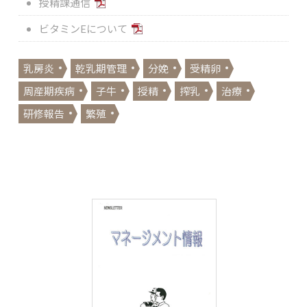
授精課通信
ビタミンEについて
乳房炎
乾乳期管理
分娩
受精卵
周産期疾病
子牛
授精
搾乳
治療
研修報告
繁殖