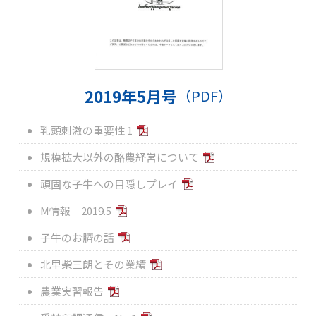
2019年5月号
（PDF）
乳頭刺激の重要性 1
規模拡大以外の酪農経営について
頑固な子牛への目隠しプレイ
M情報 2019.5
子牛のお臍の話
北里柴三朗とその業績
農業実習報告