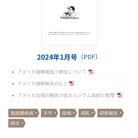
2024年1月号
（PDF）
アメリカ視察報告①肺炎について
アメリカ視察報告VOL.2
アメリカ出張の報告②低カルシウム血症の管理
周産期疾病
子牛
授精
搾乳
研修報告
肺炎