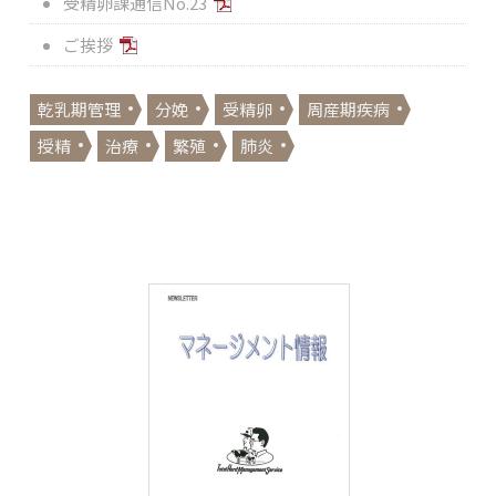
受精卵課通信No.23
ご挨拶
乾乳期管理
分娩
受精卵
周産期疾病
授精
治療
繁殖
肺炎