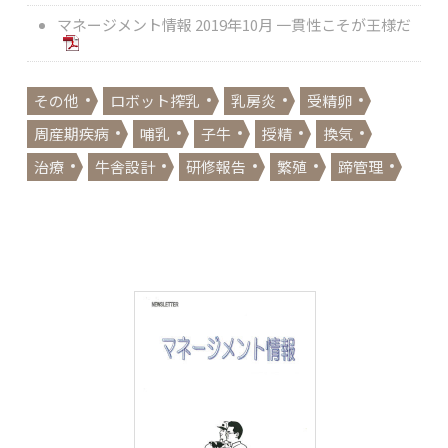
マネージメント情報 2019年10月 一貫性こそが王様だ
その他
ロボット搾乳
乳房炎
受精卵
周産期疾病
哺乳
子牛
授精
換気
治療
牛舎設計
研修報告
繁殖
蹄管理