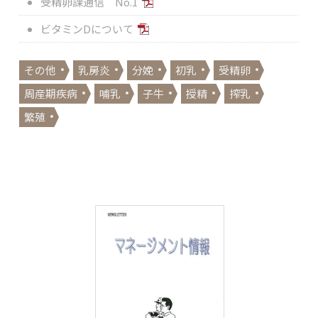
受精卵課通信 No.1
ビタミンDについて
その他
乳房炎
分娩
初乳
受精卵
周産期疾病
哺乳
子牛
授精
搾乳
繁殖