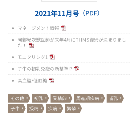
2021年11月号
（PDF）
マネージメント情報
阿部紀次獣医師が来年4月にTHMS復帰が決まりまし
た！
モニタリング1
子牛の初乳免疫の新基準!?
高血糖/低血糖
その他
初乳
受精卵
周産期疾病
哺乳
子牛
授精
疾病
繁殖